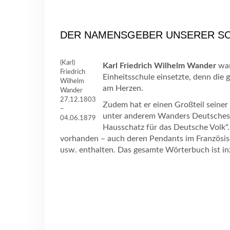
DER NAMENSGEBER UNSERER S
(Karl)
Karl Friedrich Wilhelm Wander
war
Friedrich
Einheitsschule einsetzte, denn die 
Wilhelm
am Herzen.
Wander
27.12.1803
Zudem hat er einen Großteil seine
–
unter anderem Wanders Deutsches S
04.06.1879
Hausschatz für das Deutsche Volk“.
vorhanden – auch deren Pendants im Französisch
usw. enthalten. Das gesamte Wörterbuch ist i