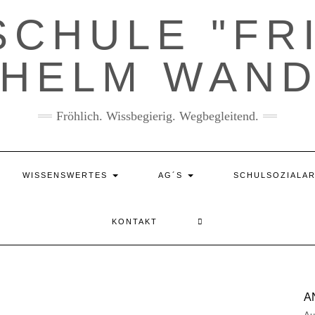
CHULE "FR
LHELM WAND
Fröhlich. Wissbegierig. Wegbegleitend.
WISSENSWERTES
AG´S
SCHULSOZIALAR
KONTAKT
A