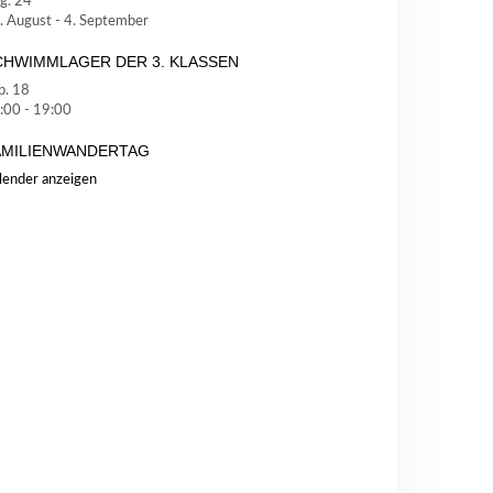
g.
24
. August
-
4. September
CHWIMMLAGER DER 3. KLASSEN
p.
18
:00
-
19:00
AMILIENWANDERTAG
lender anzeigen