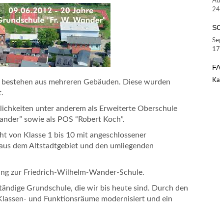
Au
24
S
Se
17
F
Ka
nd bestehen aus mehreren Gebäuden.
Diese wurden
.
ichkeiten unter anderem als Erweiterte Oberschule
ander” sowie als POS “Robert Koch”.
t von Klasse 1 bis 10 mit angeschlossener
aus dem Altstadtgebiet und den umliegenden
ung zur Friedrich-Wilhelm-Wander-Schule.
tändige Grundschule, die wir bis heute sind. Durch den
n Klassen- und Funktionsräume modernisiert und ein