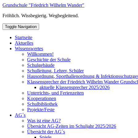
Skip
Grundschule "Friedrich Wilhelm Wander"
to
Fröhlich. Wissbegierig. Wegbegleitend.
content
Toggle Navigation
Startseite
Aktuelles
Wissenswertes
Willkommen!
Geschichte der Schule
Schulgebäude
Schulleitung, Lehrer, Schüler
Hausordnung, Sporthallenordnung & Infektionsschutzge
Klassensprecher der Friedrich Wilhelm Wander Grundsc
aktuelle Klassensprecher 2025/2026
Unterrichts- und Ferienzeiten
Kooperationen
Schulbibliothek
Projekte/Feste
AG´s
Was ist eine AG?
Übersicht AG-Zeiten im Schuljahr 2025/2026
Übersicht der AG´s
Spiele