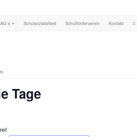
AG´s
Schulsozialarbeit
Schulförderverein
Kontakt
en.
ie Tage
rei!