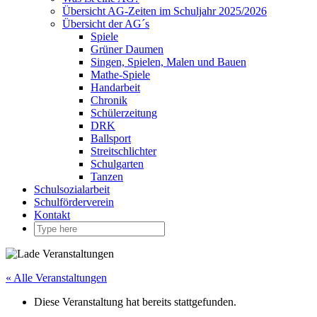
Übersicht AG-Zeiten im Schuljahr 2025/2026
Übersicht der AG´s
Spiele
Grüner Daumen
Singen, Spielen, Malen und Bauen
Mathe-Spiele
Handarbeit
Chronik
Schülerzeitung
DRK
Ballsport
Streitschlichter
Schulgarten
Tanzen
Schulsozialarbeit
Schulförderverein
Kontakt
« Alle Veranstaltungen
Diese Veranstaltung hat bereits stattgefunden.