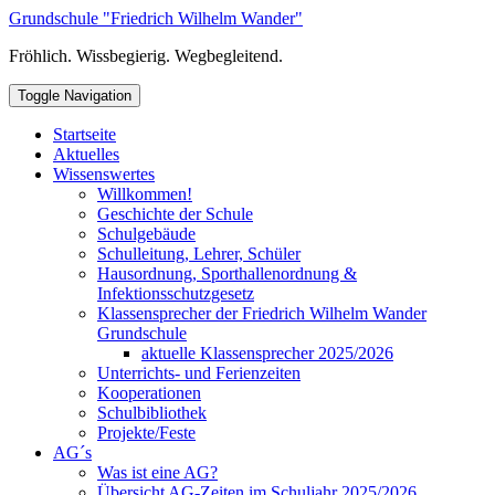
Skip
Grundschule "Friedrich Wilhelm Wander"
to
Fröhlich. Wissbegierig. Wegbegleitend.
content
Toggle Navigation
Startseite
Aktuelles
Wissenswertes
Willkommen!
Geschichte der Schule
Schulgebäude
Schulleitung, Lehrer, Schüler
Hausordnung, Sporthallenordnung &
Infektionsschutzgesetz
Klassensprecher der Friedrich Wilhelm Wander
Grundschule
aktuelle Klassensprecher 2025/2026
Unterrichts- und Ferienzeiten
Kooperationen
Schulbibliothek
Projekte/Feste
AG´s
Was ist eine AG?
Übersicht AG-Zeiten im Schuljahr 2025/2026