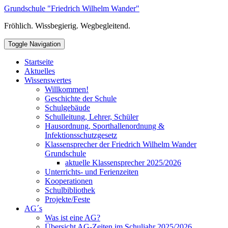
Skip
Grundschule "Friedrich Wilhelm Wander"
to
Fröhlich. Wissbegierig. Wegbegleitend.
content
Toggle Navigation
Startseite
Aktuelles
Wissenswertes
Willkommen!
Geschichte der Schule
Schulgebäude
Schulleitung, Lehrer, Schüler
Hausordnung, Sporthallenordnung &
Infektionsschutzgesetz
Klassensprecher der Friedrich Wilhelm Wander
Grundschule
aktuelle Klassensprecher 2025/2026
Unterrichts- und Ferienzeiten
Kooperationen
Schulbibliothek
Projekte/Feste
AG´s
Was ist eine AG?
Übersicht AG-Zeiten im Schuljahr 2025/2026