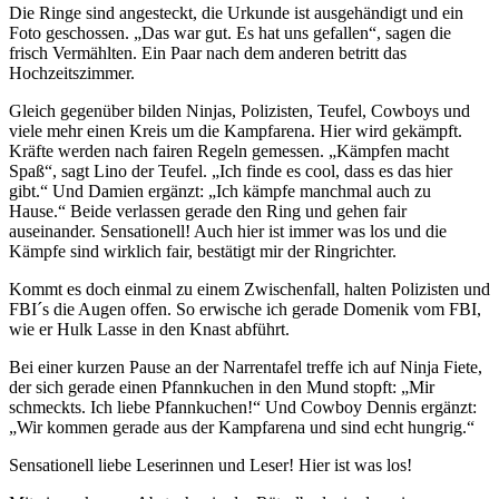
Die Ringe sind angesteckt, die Urkunde ist ausgehändigt und ein
Foto geschossen. „Das war gut. Es hat uns gefallen“, sagen die
frisch Vermählten. Ein Paar nach dem anderen betritt das
Hochzeitszimmer.
Gleich gegenüber bilden Ninjas, Polizisten, Teufel, Cowboys und
viele mehr einen Kreis um die Kampfarena. Hier wird gekämpft.
Kräfte werden nach fairen Regeln gemessen. „Kämpfen macht
Spaß“, sagt Lino der Teufel. „Ich finde es cool, dass es das hier
gibt.“ Und Damien ergänzt: „Ich kämpfe manchmal auch zu
Hause.“ Beide verlassen gerade den Ring und gehen fair
auseinander. Sensationell! Auch hier ist immer was los und die
Kämpfe sind wirklich fair, bestätigt mir der Ringrichter.
Kommt es doch einmal zu einem Zwischenfall, halten Polizisten und
FBI´s die Augen offen. So erwische ich gerade Domenik vom FBI,
wie er Hulk Lasse in den Knast abführt.
Bei einer kurzen Pause an der Narrentafel treffe ich auf Ninja Fiete,
der sich gerade einen Pfannkuchen in den Mund stopft: „Mir
schmeckts. Ich liebe Pfannkuchen!“ Und Cowboy Dennis ergänzt:
„Wir kommen gerade aus der Kampfarena und sind echt hungrig.“
Sensationell liebe Leserinnen und Leser! Hier ist was los!