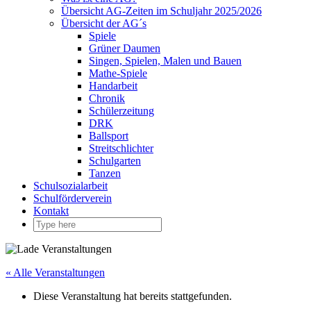
Übersicht AG-Zeiten im Schuljahr 2025/2026
Übersicht der AG´s
Spiele
Grüner Daumen
Singen, Spielen, Malen und Bauen
Mathe-Spiele
Handarbeit
Chronik
Schülerzeitung
DRK
Ballsport
Streitschlichter
Schulgarten
Tanzen
Schulsozialarbeit
Schulförderverein
Kontakt
« Alle Veranstaltungen
Diese Veranstaltung hat bereits stattgefunden.