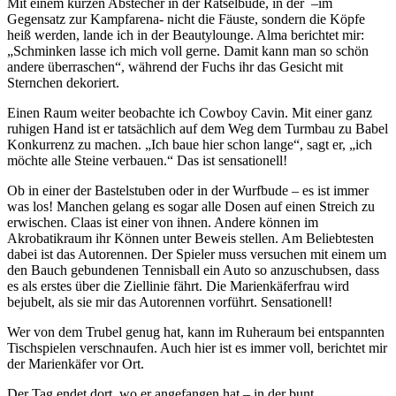
Mit einem kurzen Abstecher in der Rätselbude, in der –im
Gegensatz zur Kampfarena- nicht die Fäuste, sondern die Köpfe
heiß werden, lande ich in der Beautylounge. Alma berichtet mir:
„Schminken lasse ich mich voll gerne. Damit kann man so schön
andere überraschen“, während der Fuchs ihr das Gesicht mit
Sternchen dekoriert.
Einen Raum weiter beobachte ich Cowboy Cavin. Mit einer ganz
ruhigen Hand ist er tatsächlich auf dem Weg dem Turmbau zu Babel
Konkurrenz zu machen. „Ich baue hier schon lange“, sagt er, „ich
möchte alle Steine verbauen.“ Das ist sensationell!
Ob in einer der Bastelstuben oder in der Wurfbude – es ist immer
was los! Manchen gelang es sogar alle Dosen auf einen Streich zu
erwischen. Claas ist einer von ihnen. Andere können im
Akrobatikraum ihr Können unter Beweis stellen. Am Beliebtesten
dabei ist das Autorennen. Der Spieler muss versuchen mit einem um
den Bauch gebundenen Tennisball ein Auto so anzuschubsen, dass
es als erstes über die Ziellinie fährt. Die Marienkäferfrau wird
bejubelt, als sie mir das Autorennen vorführt. Sensationell!
Wer von dem Trubel genug hat, kann im Ruheraum bei entspannten
Tischspielen verschnaufen. Auch hier ist es immer voll, berichtet mir
der Marienkäfer vor Ort.
Der Tag endet dort, wo er angefangen hat – in der bunt