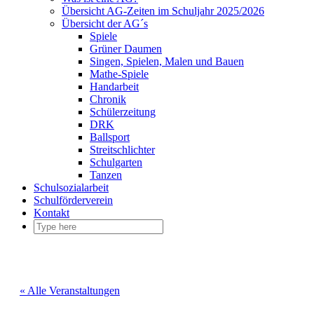
Übersicht AG-Zeiten im Schuljahr 2025/2026
Übersicht der AG´s
Spiele
Grüner Daumen
Singen, Spielen, Malen und Bauen
Mathe-Spiele
Handarbeit
Chronik
Schülerzeitung
DRK
Ballsport
Streitschlichter
Schulgarten
Tanzen
Schulsozialarbeit
Schulförderverein
Kontakt
« Alle Veranstaltungen