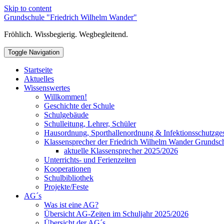
Skip to content
Grundschule "Friedrich Wilhelm Wander"
Fröhlich. Wissbegierig. Wegbegleitend.
Toggle Navigation
Startseite
Aktuelles
Wissenswertes
Willkommen!
Geschichte der Schule
Schulgebäude
Schulleitung, Lehrer, Schüler
Hausordnung, Sporthallenordnung & Infektionsschutzge
Klassensprecher der Friedrich Wilhelm Wander Grundsc
aktuelle Klassensprecher 2025/2026
Unterrichts- und Ferienzeiten
Kooperationen
Schulbibliothek
Projekte/Feste
AG´s
Was ist eine AG?
Übersicht AG-Zeiten im Schuljahr 2025/2026
Übersicht der AG´s