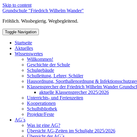
Skip to content
Grundschule "Friedrich Wilhelm Wander"
Fröhlich. Wissbegierig. Wegbegleitend.
Toggle Navigation
Startseite
Aktuelles
Wissenswertes
Willkommen!
Geschichte der Schule
Schulgebäude
Schulleitung, Lehrer, Schüler
Hausordnung, Sporthallenordnung & Infektionsschutzge
Klassensprecher der Friedrich Wilhelm Wander Grundsc
aktuelle Klassensprecher 2025/2026
Unterrichts- und Ferienzeiten
Kooperationen
Schulbibliothek
Projekte/Feste
AG´s
Was ist eine AG?
Übersicht AG-Zeiten im Schuljahr 2025/2026
Übersicht der AG´s