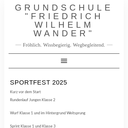
Skip
GRUNDSCHULE
to
content
"FRIEDRICH
WILHELM
WANDER"
Fröhlich. Wissbegierig. Wegbegleitend.
Toggle Navigation
SPORTFEST 2025
Kurz vor dem Start
Rundenlauf Jungen Klasse 2
Wurf Klasse 1 und im Hintergrund Weitsprung
Sprint Klasse 1 und Klasse 3