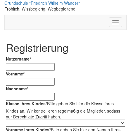
Skip
Grundschule "Friedrich Wilhelm Wander"
to
Fröhlich. Wissbegierig. Wegbegleitend.
content
Toggle N
Registrierung
Nutzername
*
Vorname
*
Nachname
*
Klasse ihres Kindes
*
Bitte geben Sie hier die Klasse ihres
Kindes an. Wir kontrollieren regelmäßig die Mitglieder, sodass
nur Berechtigte Zugriff haben.
Vorname Ihres Kindes
*
Bitte geben Sie hier den Namen Ihres