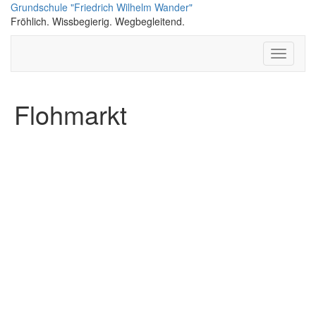
Skip
Grundschule "Friedrich Wilhelm Wander"
to
Fröhlich. Wissbegierig. Wegbegleitend.
content
Toggle N
Flohmarkt