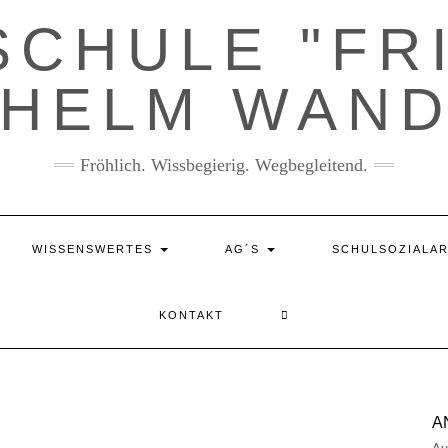
CHULE "FR
LHELM WAND
Fröhlich. Wissbegierig. Wegbegleitend.
WISSENSWERTES
AG´S
SCHULSOZIALAR
KONTAKT
A