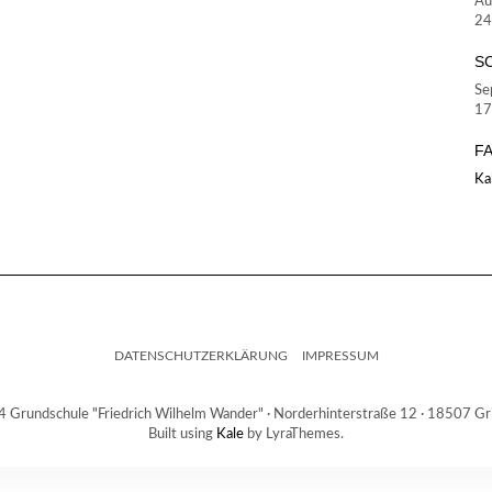
Au
24
S
Se
17
F
Ka
DATENSCHUTZERKLÄRUNG
IMPRESSUM
Grundschule "Friedrich Wilhelm Wander" · Norderhinterstraße 12 · 18507 
Built using
Kale
by LyraThemes.