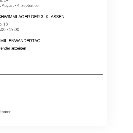
g.
24
. August
-
4. September
CHWIMMLAGER DER 3. KLASSEN
p.
18
:00
-
19:00
AMILIENWANDERTAG
lender anzeigen
Grimmen